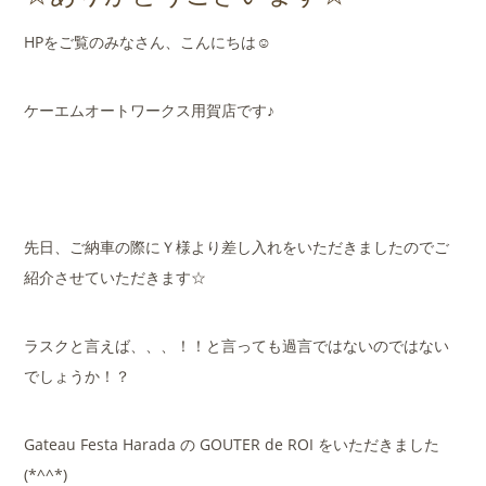
店舗案内
HPをご覧のみなさん、こんにちは☺
会社概要
ケーエムオートワークス用賀店です♪
先日、ご納車の際にＹ様より差し入れをいただきましたのでご
紹介させていただきます☆
ラスクと言えば、、、！！と言っても過言ではないのではない
でしょうか！？
Gateau Festa Harada の GOUTER de ROI をいただきました
(*^^*)