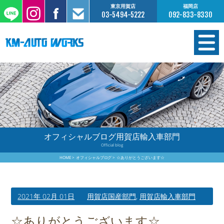
東京用賀店
福岡店
03-5494-5222
092-833-8330
在庫情報
オーダー販売
工場サービス
オフィシャルブログ用賀店輸入車部門
Official blog
保証について
HOME
オフィシャルブログ
☆ありがとうございます☆
お支払いについて
2021年 02月 01日
用賀店国産部門
,
用賀店輸入車部門
買取査定のご案内
☆ありがとうございます☆