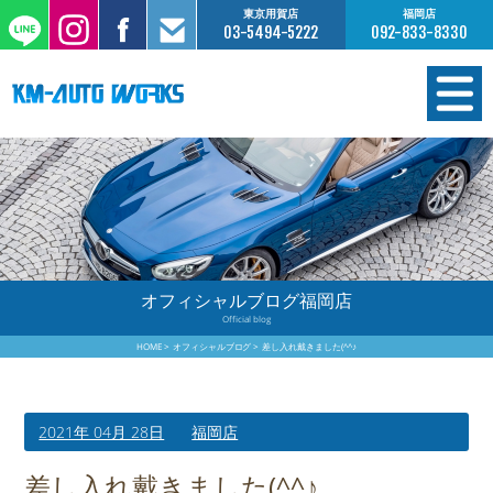
東京用賀店
福岡店
03-5494-5222
092-833-8330
在庫情報
オーダー販売
工場サービス
オフィシャルブログ福岡店
Official blog
保証について
HOME
オフィシャルブログ
差し入れ戴きました(^^♪
お支払いについて
2021年 04月 28日
福岡店
買取査定のご案内
差し入れ戴きました(^^♪