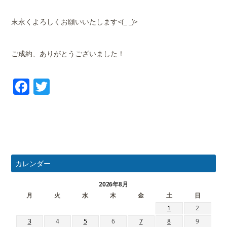
末永くよろしくお願いいたします<(_ _)>
ご成約、ありがとうございました！
Facebook
Twitter
カレンダー
2026年8月
月
火
水
木
金
土
日
1
2
3
4
5
6
7
8
9