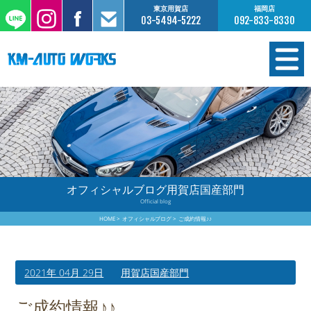
東京用賀店
福岡店
03-5494-5222
092-833-8330
在庫情報
オーダー販売
工場サービス
オフィシャルブログ用賀店国産部門
Official blog
保証について
HOME
オフィシャルブログ
ご成約情報♪♪
お支払いについて
2021年 04月 29日
用賀店国産部門
買取査定のご案内
ご成約情報♪♪