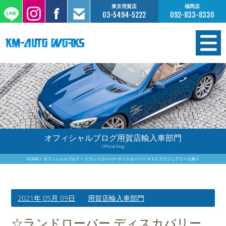
東京用賀店
福岡店
03-5494-5222
092-833-8330
在庫情報
オーダー販売
工場サービス
オフィシャルブログ用賀店輸入車部門
Official blog
保証について
HOME
オフィシャルブログ
☆ランドローバー ディスカバリー ＨＳＥラグジュアリー入庫☆
お支払いについて
2021年 05月 09日
用賀店輸入車部門
買取査定のご案内
☆ランドローバー ディスカバリー