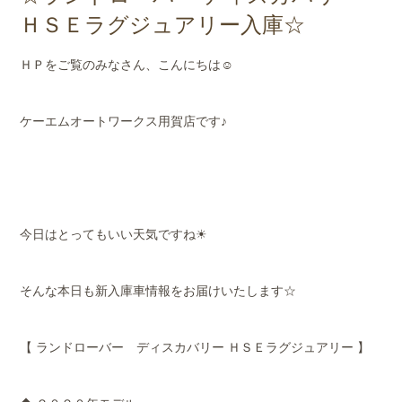
店舗案内
ＨＳＥラグジュアリー入庫☆
会社概要
ＨＰをご覧のみなさん、こんにちは☺
ケーエムオートワークス用賀店です♪
今日はとってもいい天気ですね☀
そんな本日も新入庫車情報をお届けいたします☆
【 ランドローバー ディスカバリー ＨＳＥラグジュアリー 】