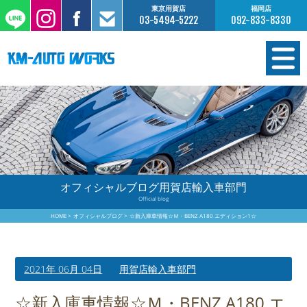
東京用賀店
福岡店
03-5494-5222
092-833-8330
在庫情報
オーダー販売
工場サービス
オフィシャルブログ用賀店輸入車部門
Official blog
保証について
HOME
オフィシャルブログ
☆新入庫車情報☆Ｍ・BENZ A180 エディション1☆
お支払いについて
2021年 06月 04日
用賀店輸入車部門
買取査定のご案内
☆新入庫車情報☆Ｍ・BENZ A180 エ