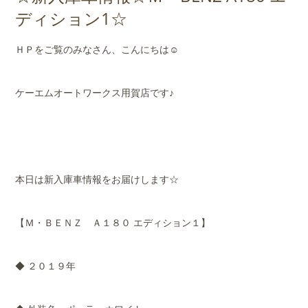
店舗案内
ディション1☆
会社概要
ＨＰをご覧のみなさん、こんにちは☺
ケーエムオートワークス用賀店です♪
本日は新入庫車情報をお届けします☆
【Ｍ・ＢＥＮＺ Ａ１８０ エディション１】
◆ ２０１９年