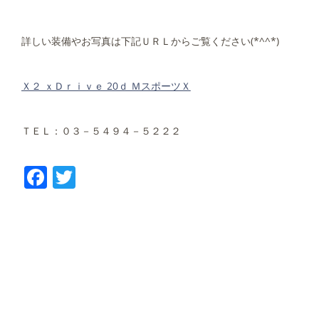
詳しい装備やお写真は下記ＵＲＬからご覧ください(*^^*)
Ｘ２ ｘＤｒｉｖｅ 20ｄ ＭスポーツＸ
ＴＥＬ：０３－５４９４－５２２２
Facebook
Twitter