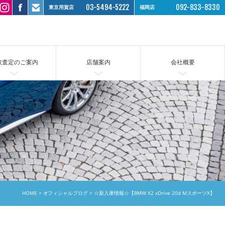
03-5494-5222
092-833-8330
東京用賀店
福岡店
取査定のご案内
店舗案内
会社概要
HOME
オフィシャルブログ
☆新入庫情報☆【BMW X2 xDrive 20d MスポーツX】