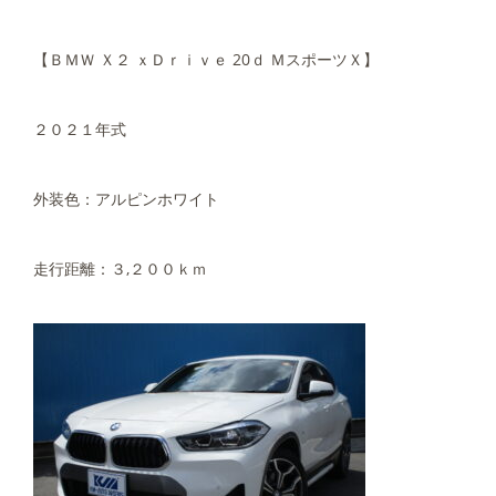
【ＢＭＷ Ｘ２ ｘＤｒｉｖｅ 20ｄ ＭスポーツＸ】
２０２１年式
外装色：アルピンホワイト
走行距離：３,２００ｋｍ