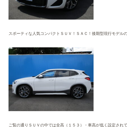
スポーティな人気コンパクトＳＵＶ！ＳＡＣ！後期型現行モデルのＸ
ご覧の通りＳＵＶの中では全高（１５３）・車高が低く設定され