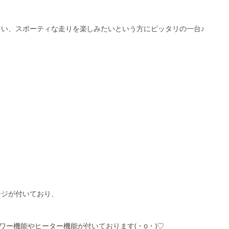
い、スポーティな走りを楽しみたいという方にピッタリの一台♪
ージが付いており、
ー機能やヒーター機能が付いております(・o・)♡