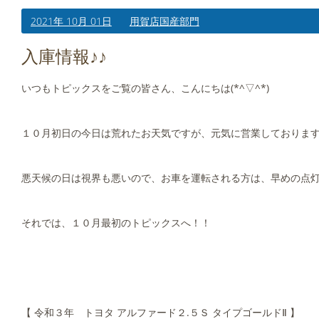
2021年 10月 01日
用賀店国産部門
入庫情報♪♪
いつもトピックスをご覧の皆さん、こんにちは(*^▽^*)
１０月初日の今日は荒れたお天気ですが、元気に営業しておりま
悪天候の日は視界も悪いので、お車を運転される方は、早めの点
それでは、１０月最初のトピックスへ！！
【 令和３年 トヨタ アルファード２.５Ｓ タイプゴールドⅡ 】