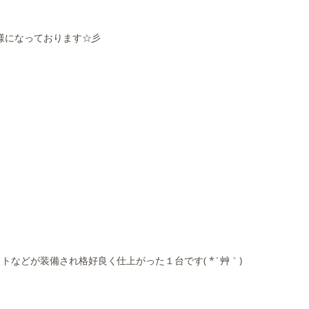
仕様になっております☆彡
などが装備され格好良く仕上がった１台です( *´艸｀)