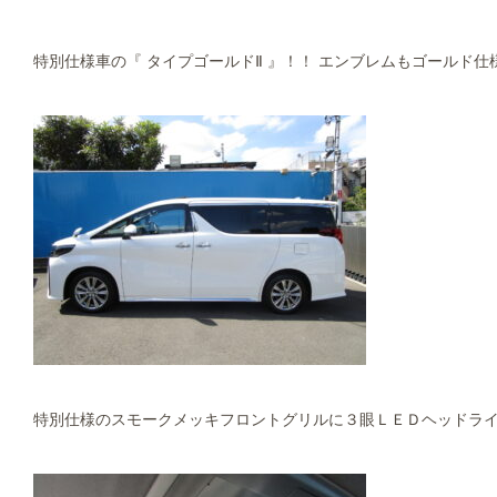
特別仕様車の『 タイプゴールドⅡ 』！！ エンブレムもゴールド
特別仕様のスモークメッキフロントグリルに３眼ＬＥＤヘッドライト