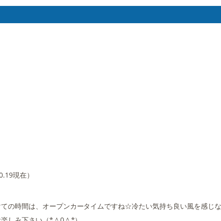
9現在）
けての時間は、オープンカータイムですね☆冷たい気持ち良い風を感じ
楽しみ下さい（*＾0＾*）