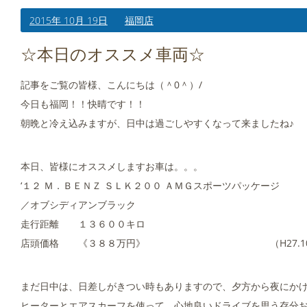
2015年 10月 19日
福岡店
☆本日のオススメ車両☆
記事をご覧の皆様、こんにちは（＾0＾）/
今日も福岡！！快晴です！！
朝晩と冷え込みますが、日中は過ごしやすくなって来ましたね♪
本日、皆様にオススメしますお車は。。。
‘１２ Ｍ．ＢＥＮＺ ＳＬＫ２００ ＡＭＧスポーツパッケージ
／オブシディアンブラック
走行距離 １３６００キロ
店頭価格 《３８８万円》 （H27.10.1
まだ日中は、日差しがきつい時もありますので、夕方から夜にか
ヒーターとエアスカーフを使って、心地良いドライブを思う存分お