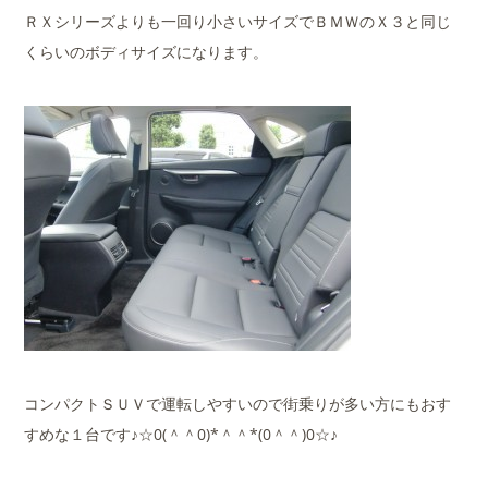
ＲＸシリーズよりも一回り小さいサイズでＢＭＷのＸ３と同じ
くらいのボディサイズになります。
コンパクトＳＵＶで運転しやすいので街乗りが多い方にもおす
すめな１台です♪☆0(＾＾0)*＾＾*(0＾＾)0☆♪