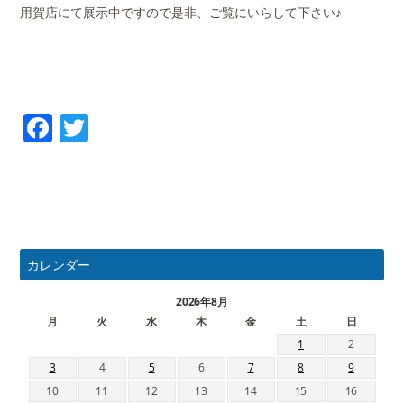
用賀店にて展示中ですので是非、ご覧にいらして下さい♪
Facebook
Twitter
カレンダー
2026年8月
月
火
水
木
金
土
日
1
2
3
4
5
6
7
8
9
10
11
12
13
14
15
16