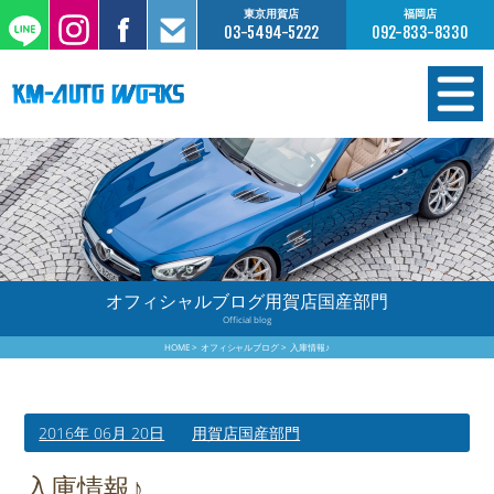
東京用賀店
福岡店
03-5494-5222
092-833-8330
在庫情報
オーダー販売
工場サービス
オフィシャルブログ用賀店国産部門
Official blog
保証について
HOME
オフィシャルブログ
入庫情報♪
お支払いについて
2016年 06月 20日
用賀店国産部門
買取査定のご案内
入庫情報♪