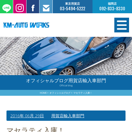
東京用賀店
福岡店
03-5494-5222
092-833-8330
在庫情報
オーダー販売
工場サービス
オフィシャルブログ用賀店輸入車部門
Official blog
保証について
HOME
オフィシャルブログ
マセラティ入庫！
お支払いについて
2016年 06月 29日
用賀店輸入車部門
買取査定のご案内
マセラティ入庫！