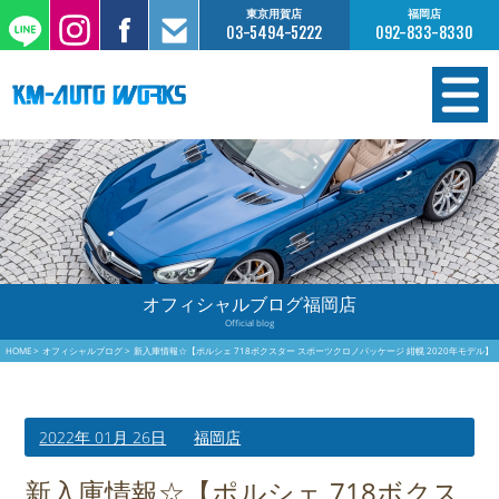
東京用賀店
福岡店
03-5494-5222
092-833-8330
在庫情報
オーダー販売
工場サービス
オフィシャルブログ福岡店
Official blog
保証について
HOME
オフィシャルブログ
新入庫情報☆【ポルシェ 718ボクスター スポーツクロノパッケージ 紺幌 2020年モデル】
お支払いについて
2022年 01月 26日
福岡店
買取査定のご案内
新入庫情報☆【ポルシェ 718ボクス