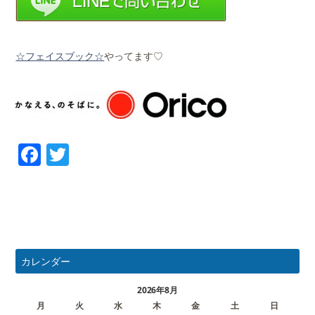
☆フェイスブック☆
やってます♡
Facebook
Twitter
カレンダー
2026年8月
月
火
水
木
金
土
日