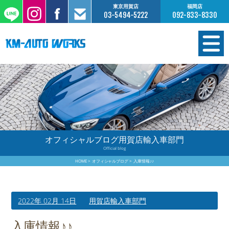
東京用賀店
福岡店
03-5494-5222
092-833-8330
在庫情報
オーダー販売
工場サービス
オフィシャルブログ用賀店輸入車部門
Official blog
保証について
HOME
オフィシャルブログ
入庫情報♪♪
お支払いについて
2022年 02月 14日
用賀店輸入車部門
買取査定のご案内
入庫情報♪♪