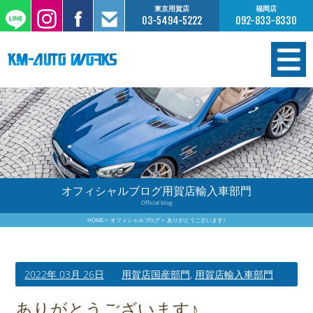
東京用賀店
福岡店
03-5494-5222
092-833-8330
在庫情報
オーダー販売
工場サービス
オフィシャルブログ用賀店輸入車部門
Official blog
保証について
HOME
オフィシャルブログ
ありがとうございます♪
お支払いについて
2022年 03月 26日
用賀店国産部門
,
用賀店輸入車部門
買取査定のご案内
ありがとうございます♪