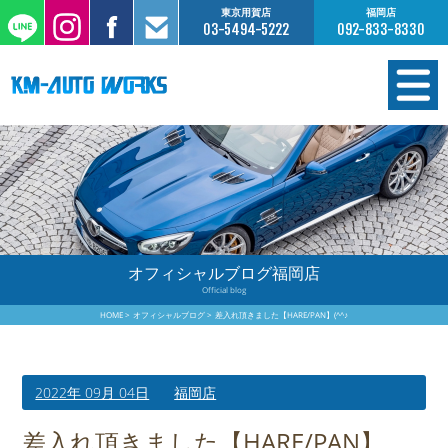
東京用賀店
福岡店
03-5494-5222
092-833-8330
在庫情報
オーダー販売
工場サービス
オフィシャルブログ福岡店
Official blog
保証について
HOME
オフィシャルブログ
差入れ頂きました【HARE/PAN】(^^♪
お支払いについて
2022年 09月 04日
福岡店
買取査定のご案内
差入れ頂きました【HARE/PAN】