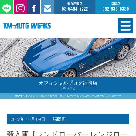
東京用賀店
福岡店
03-5494-5222
092-833-8330
在庫情報
オーダー販売
工場サービス
オフィシャルブログ福岡店
Official blog
保証について
HOME
オフィシャルブログ
新入庫【ランドローバー レンジローバー スポーツ】レビュー(^^♪
お支払いについて
2022年 10月 09日
福岡店
買取査定のご案内
新入庫【ランドローバー レンジロー