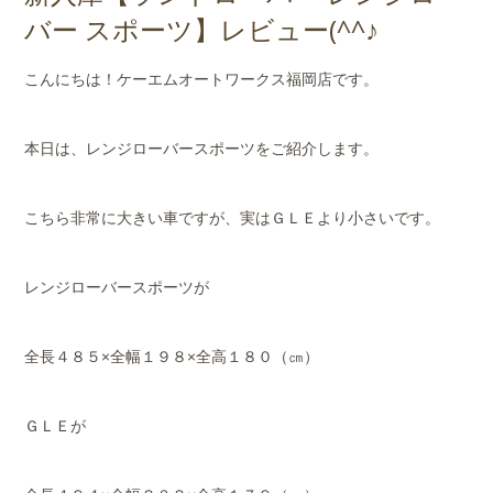
店舗案内
バー スポーツ】レビュー(^^♪
会社概要
こんにちは！ケーエムオートワークス福岡店です。
本日は、レンジローバースポーツをご紹介します。
こちら非常に大きい車ですが、実はＧＬＥより小さいです。
レンジローバースポーツが
全長４８５×全幅１９８×全高１８０（㎝）
ＧＬＥが