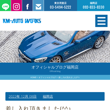
東京用賀店
福岡店
03-5494-5222
092-833-8330
在庫情報
オーダー販売
工場サービス
オフィシャルブログ福岡店
Official blog
保証について
HOME
オフィシャルブログ
差し入れ頂きました(^^♪
お支払いについて
2022年 12月 08日
福岡店
買取査定のご案内
差し入れ頂きました(^^♪