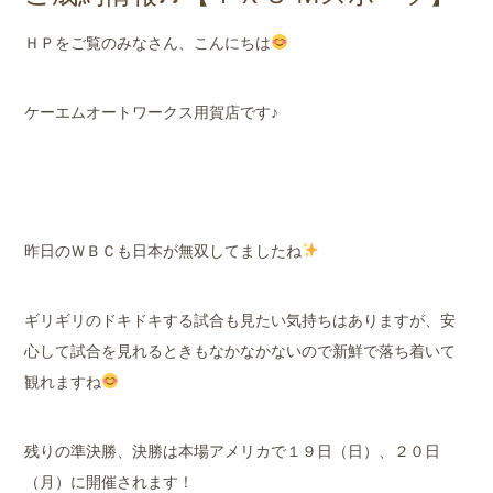
店舗案内
ＨＰをご覧のみなさん、こんにちは
会社概要
ケーエムオートワークス用賀店です♪
昨日のＷＢＣも日本が無双してましたね
ギリギリのドキドキする試合も見たい気持ちはありますが、安
心して試合を見れるときもなかなかないので新鮮で落ち着いて
観れますね
残りの準決勝、決勝は本場アメリカで１９日（日）、２０日
（月）に開催されます！