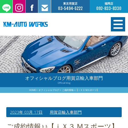
東京用賀店
福岡店
03-5494-5222
092-833-8330
在庫情報
オーダー販売
工場サービス
オフィシャルブログ用賀店輸入車部門
Official blog
保証について
HOME
オフィシャルブログ
ご成約情報♪♪【ｉＸ３ Mスポーツ】
お支払いについて
2023年 03月 17日
用賀店輸入車部門
買取査定のご案内
ご成約情報♪♪【ｉＸ３ Mスポーツ】