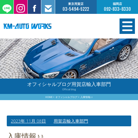
東京用賀店
福岡店
03-5494-5222
092-833-8330
在庫情報
オーダー販売
工場サービス
オフィシャルブログ用賀店輸入車部門
Official blog
保証について
HOME
オフィシャルブログ
入庫情報♪♪
お支払いについて
2023年 11月 08日
用賀店輸入車部門
買取査定のご案内
入庫情報♪♪