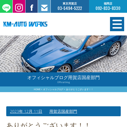
東京用賀店
福岡店
03-5494-5222
092-833-8330
在庫情報
オーダー販売
工場サービス
オフィシャルブログ用賀店国産部門
Official blog
保証について
HOME
オフィシャルブログ
ありがとうございます！！
お支払いについて
2023年 12月 11日
用賀店国産部門
買取査定のご案内
ありがとうございます！！