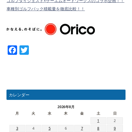
ゴルフダイジェスト×ケーエムオートワークスのコラボ企画！！
車種別ゴルフバック積載量を徹底比較！！
Facebook
Twitter
カレンダー
2026年8月
月
火
水
木
金
土
日
1
2
3
4
5
6
7
8
9