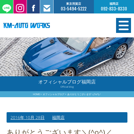
東京用賀店
福岡店
03-5494-5222
092-833-8330
在庫情報
オーダー販売
工場サービス
オフィシャルブログ福岡店
Official blog
保証について
HOME
オフィシャルブログ
ありがとうございます＼(^o^)／
お支払いについて
2016年 10月 28日
福岡店
買取査定のご案内
ありがとうございます＼(^o^)／