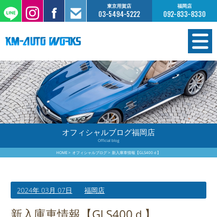
東京用賀店
福岡店
03-5494-5222
092-833-8330
在庫情報
オーダー販売
工場サービス
オフィシャルブログ福岡店
Official blog
保証について
HOME
オフィシャルブログ
新入庫車情報【GLS400ｄ】
お支払いについて
2024年 03月 07日
福岡店
買取査定のご案内
新入庫車情報【GLS400ｄ】