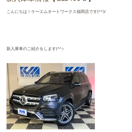
店舗案内
こんにちは！ケーエムオートワークス福岡店です(^^)/
会社概要
新入庫車のご紹介をします(^^♪