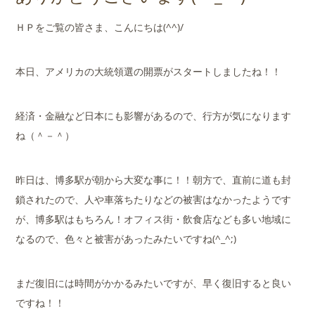
店舗案内
ＨＰをご覧の皆さま、こんにちは(^^)/
会社概要
本日、アメリカの大統領選の開票がスタートしましたね！！
経済・金融など日本にも影響があるので、行方が気になります
ね（＾－＾）
昨日は、博多駅が朝から大変な事に！！朝方で、直前に道も封
鎖されたので、人や車落ちたりなどの被害はなかったようです
が、博多駅はもちろん！オフィス街・飲食店なども多い地域に
なるので、色々と被害があったみたいですね(^_^;)
まだ復旧には時間がかかるみたいですが、早く復旧すると良い
ですね！！