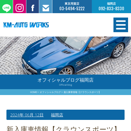
東京用賀店
福岡店
03-5494-5222
092-833-8330
在庫情報
オーダー販売
工場サービス
オフィシャルブログ福岡店
Official blog
保証について
HOME
オフィシャルブログ
新入庫車情報【クラウンスポーツ】
お支払いについて
2024年 06月 12日
福岡店
買取査定のご案内
新入庫車情報【クラウンスポーツ】