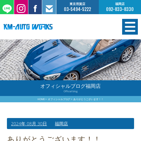
東京用賀店
福岡店
03-5494-5222
092-833-8330
在庫情報
オーダー販売
工場サービス
オフィシャルブログ福岡店
Official blog
保証について
HOME
オフィシャルブログ
ありがとうございます！！
お支払いについて
2024年 08月 30日
福岡店
買取査定のご案内
ありがとうございます！！