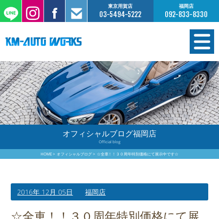
東京用賀店
福岡店
03-5494-5222
092-833-8330
在庫情報
オーダー販売
工場サービス
オフィシャルブログ福岡店
Official blog
保証について
HOME
オフィシャルブログ
☆全車！！３０周年特別価格にて展示中です☆
お支払いについて
2016年 12月 05日
福岡店
買取査定のご案内
☆全車！！３０周年特別価格にて展