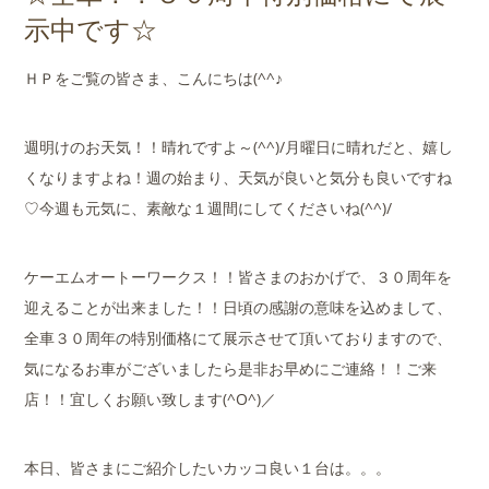
店舗案内
示中です☆
会社概要
ＨＰをご覧の皆さま、こんにちは(^^♪
週明けのお天気！！晴れですよ～(^^)/月曜日に晴れだと、嬉し
くなりますよね！週の始まり、天気が良いと気分も良いですね
♡今週も元気に、素敵な１週間にしてくださいね(^^)/
ケーエムオートーワークス！！皆さまのおかげで、３０周年を
迎えることが出来ました！！日頃の感謝の意味を込めまして、
全車３０周年の特別価格にて展示させて頂いておりますので、
気になるお車がございましたら是非お早めにご連絡！！ご来
店！！宜しくお願い致します(^O^)／
本日、皆さまにご紹介したいカッコ良い１台は。。。