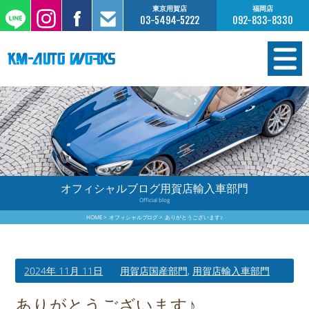
東京用賀店
福岡店
03-5494-5222
092-833-8330
在庫情報
オーダー販売
工場サービス
オフィシャルブログ用賀店輸入車部門
Official blog
保証について
HOME
オフィシャルブログ
ありがとうございます♪
お支払いについて
2024年 11月 11日
用賀店国産部門
,
用賀店輸入車部門
買取査定のご案内
ありがとうございます♪