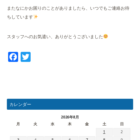
またなにかお困りのことがありましたら、いつでもご連絡お待
ちしています
スタッフへのお気遣い、ありがとうございました
Facebook
Twitter
カレンダー
2026年8月
月
火
水
木
金
土
日
1
2
3
4
5
6
7
8
9