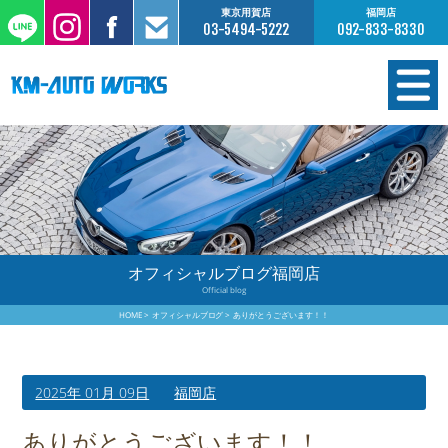
東京用賀店
福岡店
03-5494-5222
092-833-8330
在庫情報
オーダー販売
工場サービス
オフィシャルブログ福岡店
Official blog
保証について
HOME
オフィシャルブログ
ありがとうございます！！
お支払いについて
2025年 01月 09日
福岡店
買取査定のご案内
ありがとうございます！！