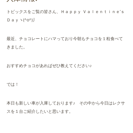
店舗案内
トピックスをご覧の皆さん、Ｈａｐｐｙ Ｖａｌｅｎｔｉｎｅ’ｓ
会社概要
Ｄａｙヽ(^o^)丿
最近、チョコレートにハマっており今朝もチョコを１粒食べて
きました。
おすすめチョコがあればぜひ教えてください♪
では！
本日も新しい車が入庫しております♪ その中から今日はレクサ
スを１台ご紹介したいと思います。