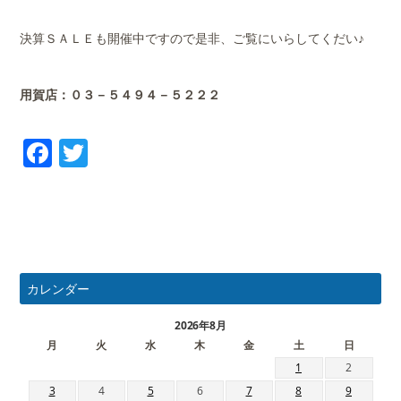
決算ＳＡＬＥも開催中ですので是非、ご覧にいらしてくだい♪
用賀店：０３－５４９４－５２２２
Facebook
Twitter
カレンダー
2026年8月
月
火
水
木
金
土
日
1
2
3
4
5
6
7
8
9