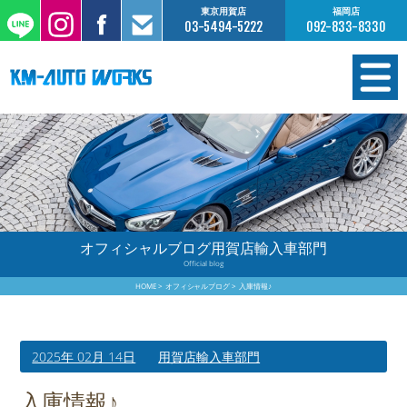
東京用賀店
福岡店
03-5494-5222
092-833-8330
在庫情報
オーダー販売
工場サービス
オフィシャルブログ用賀店輸入車部門
Official blog
保証について
HOME
オフィシャルブログ
入庫情報♪
お支払いについて
2025年 02月 14日
用賀店輸入車部門
買取査定のご案内
入庫情報♪