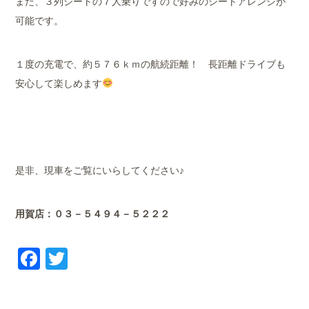
また、３列シートの７人乗りですので好みのシートアレンジが
可能です。
１度の充電で、約５７６ｋｍの航続距離！ 長距離ドライブも
安心して楽しめます
是非、現車をご覧にいらしてください♪
用賀店：０３－５４９４－５２２２
Facebook
Twitter