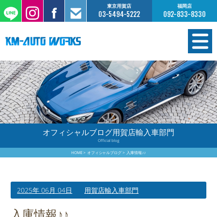
東京用賀店
福岡店
03-5494-5222
092-833-8330
在庫情報
オーダー販売
工場サービス
オフィシャルブログ用賀店輸入車部門
Official blog
保証について
HOME
オフィシャルブログ
入庫情報♪♪
お支払いについて
2025年 06月 04日
用賀店輸入車部門
買取査定のご案内
入庫情報♪♪