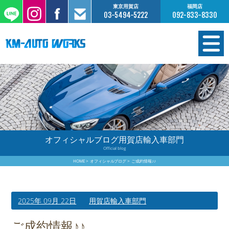
東京用賀店
福岡店
03-5494-5222
092-833-8330
在庫情報
オーダー販売
工場サービス
オフィシャルブログ用賀店輸入車部門
Official blog
保証について
HOME
オフィシャルブログ
ご成約情報♪♪
お支払いについて
2025年 09月 22日
用賀店輸入車部門
買取査定のご案内
ご成約情報♪♪