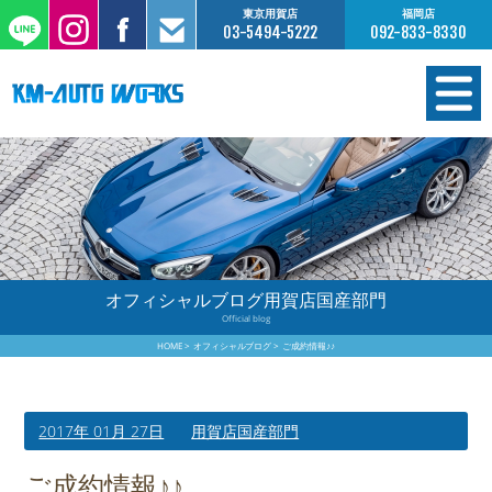
東京用賀店
福岡店
03-5494-5222
092-833-8330
在庫情報
オーダー販売
工場サービス
オフィシャルブログ用賀店国産部門
Official blog
保証について
HOME
オフィシャルブログ
ご成約情報♪♪
お支払いについて
2017年 01月 27日
用賀店国産部門
買取査定のご案内
ご成約情報♪♪