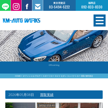
東京用賀店
福岡店
03-5494-5222
092-833-8330
在庫情報
オーダー販売
工場サービス
Official blog
保証について
HOME
オフィシャルブログ
スポーツカー ＳＵＶ セダン コンパクトカー 買取 無料査定
お支払いについて
2026年05月08日
買取実績
買取査定のご案内