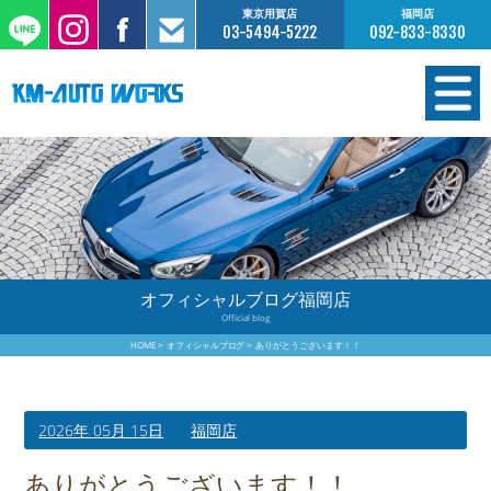
東京用賀店
福岡店
03-5494-5222
092-833-8330
在庫情報
オーダー販売
工場サービス
オフィシャルブログ福岡店
Official blog
保証について
HOME
オフィシャルブログ
ありがとうございます！！
お支払いについて
2026年 05月 15日
福岡店
買取査定のご案内
ありがとうございます！！