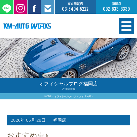
東京用賀店
福岡店
03-5494-5222
092-833-8330
在庫情報
オーダー販売
工場サービス
オフィシャルブログ福岡店
Official blog
保証について
HOME
オフィシャルブログ
おすすめ車♪
お支払いについて
2026年 05月 28日
福岡店
買取査定のご案内
おすすめ車♪