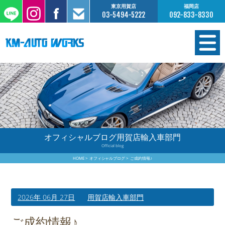
東京用賀店
福岡店
03-5494-5222
092-833-8330
在庫情報
オーダー販売
工場サービス
オフィシャルブログ用賀店輸入車部門
Official blog
保証について
HOME
オフィシャルブログ
ご成約情報♪
お支払いについて
2026年 06月 27日
用賀店輸入車部門
買取査定のご案内
ご成約情報♪