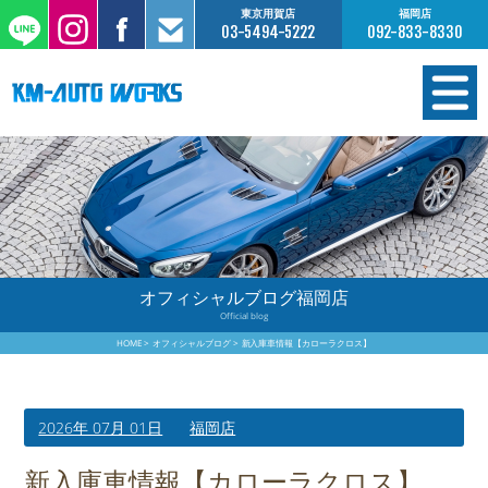
東京用賀店
福岡店
03-5494-5222
092-833-8330
在庫情報
オーダー販売
工場サービス
オフィシャルブログ福岡店
Official blog
保証について
HOME
オフィシャルブログ
新入庫車情報【カローラクロス】
お支払いについて
2026年 07月 01日
福岡店
買取査定のご案内
新入庫車情報【カローラクロス】