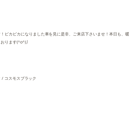
す！ピカピカになりました車を見に是非、ご来店下さいませ！本日も、
ます(^o^)丿
 / コスモスブラック