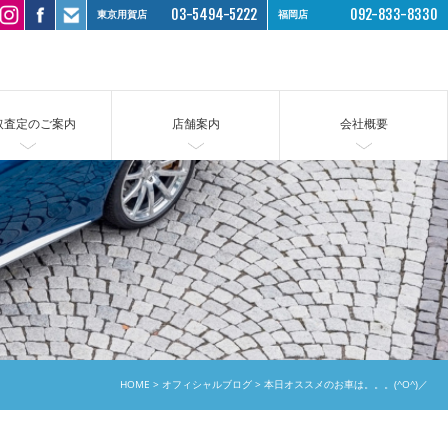
03-5494-5222
092-833-8330
東京用賀店
福岡店
取査定のご案内
店舗案内
会社概要
HOME
オフィシャルブログ
本日オススメのお車は。。。(^O^)／