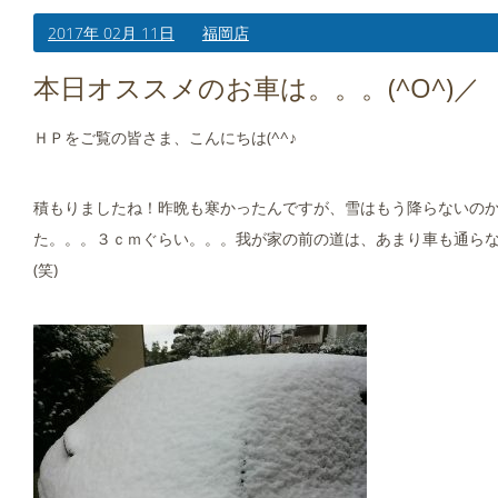
2017年 02月 11日
福岡店
本日オススメのお車は。。。(^O^)／
ＨＰをご覧の皆さま、こんにちは(^^♪
積もりましたね！昨晩も寒かったんですが、雪はもう降らないのかと思
た。。。３ｃｍぐらい。。。我が家の前の道は、あまり車も通ら
(笑)