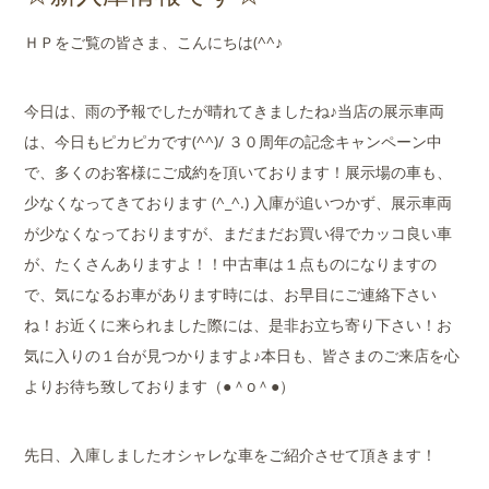
店舗案内
ＨＰをご覧の皆さま、こんにちは(^^♪
会社概要
今日は、雨の予報でしたが晴れてきましたね♪当店の展示車両
は、今日もピカピカです(^^)/ ３０周年の記念キャンペーン中
で、多くのお客様にご成約を頂いております！展示場の車も、
少なくなってきております (^_^.) 入庫が追いつかず、展示車両
が少なくなっておりますが、まだまだお買い得でカッコ良い車
が、たくさんありますよ！！中古車は１点ものになりますの
で、気になるお車があります時には、お早目にご連絡下さい
ね！お近くに来られました際には、是非お立ち寄り下さい！お
気に入りの１台が見つかりますよ♪本日も、皆さまのご来店を心
よりお待ち致しております（●＾o＾●）
先日、入庫しましたオシャレな車をご紹介させて頂きます！