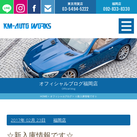
東京用賀店
福岡店
03-5494-5222
092-833-8330
在庫情報
オーダー販売
工場サービス
オフィシャルブログ福岡店
Official blog
保証について
HOME
オフィシャルブログ
☆新入庫情報です☆
お支払いについて
2017年 02月 23日
福岡店
買取査定のご案内
☆新入庫情報です☆