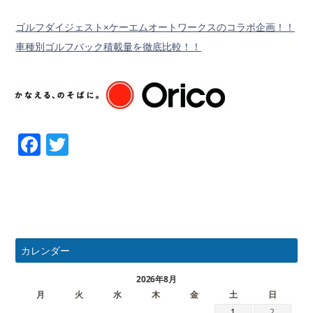
ゴルフダイジェスト×ケーエムオートワークスのコラボ企画！！
車種別ゴルフバック積載量を徹底比較！！
Facebook
Twitter
カレンダー
2026年8月
月
火
水
木
金
土
日
1
2