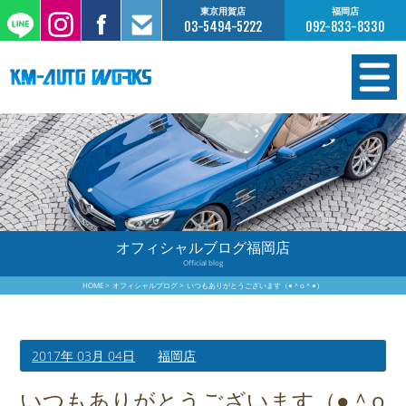
東京用賀店
福岡店
03-5494-5222
092-833-8330
在庫情報
オーダー販売
工場サービス
オフィシャルブログ福岡店
Official blog
保証について
HOME
オフィシャルブログ
いつもありがとうございます（●＾o＾●）
お支払いについて
2017年 03月 04日
福岡店
買取査定のご案内
いつもありがとうございます（●＾o