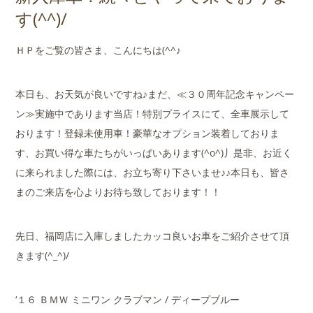
店舗案内
す(^^)/
会社概要
ＨＰをご覧の皆さま、こんにちは(^^♪
本日も、お天気が良いですね♪まだ、≪３０周年記念キャンペー
ン≫実施中であります当店！特別プライスにて、全車展示して
おります！登録未使用車！豪華なオプション装着しておりま
す、お買い得な車たちがいっぱいあります(^o^)丿是非、お近く
に来られました際には、お立ち寄り下さいませ♪♪本日も、皆さ
まのご来店を心よりお待ち致しております！！
先日、福岡店に入庫しましたカッコ良いお車をご紹介させて頂
きます(^_^)/
‘１６ ＢＭＷ ミニワン クラブマン / ディープブルー