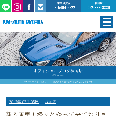
東京用賀店
福岡店
03-5494-5222
092-833-8330
在庫情報
オーダー販売
工場サービス
オフィシャルブログ福岡店
Official blog
保証について
HOME
オフィシャルブログ
新入庫車！続々とやって来ております(^^)/
お支払いについて
2017年 03月 05日
福岡店
買取査定のご案内
新入庫車！続々とやって来ておりま