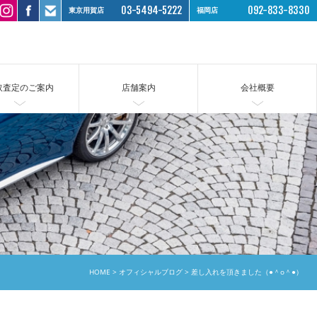
03-5494-5222
092-833-8330
東京用賀店
福岡店
取査定のご案内
店舗案内
会社概要
HOME
オフィシャルブログ
差し入れを頂きました（●＾o＾●）