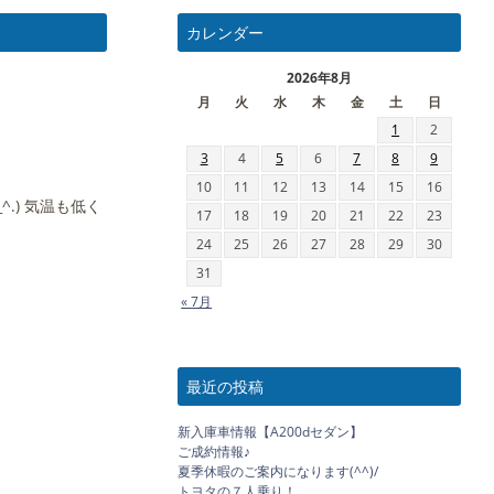
カレンダー
2026年8月
月
火
水
木
金
土
日
1
2
3
4
5
6
7
8
9
10
11
12
13
14
15
16
.) 気温も低く
17
18
19
20
21
22
23
24
25
26
27
28
29
30
31
« 7月
最近の投稿
新入庫車情報【A200dセダン】
ご成約情報♪
夏季休暇のご案内になります(^^)/
トヨタの７人乗り！