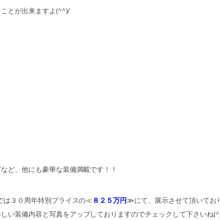
が出来ますよ(^^)/
どなど、他にも豪華な装備満載です！！
では３０周年特別プライスの≪
８２５万円
≫にて、展示させて頂いてお
しい装備内容と写真をアップしておりますのでチェックして下さいね(^_^