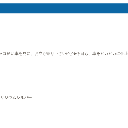
コ良い車を見に、お立ち寄り下さい(^_^)/今日も、車をピカピカに仕
。
 イリジウムシルバー