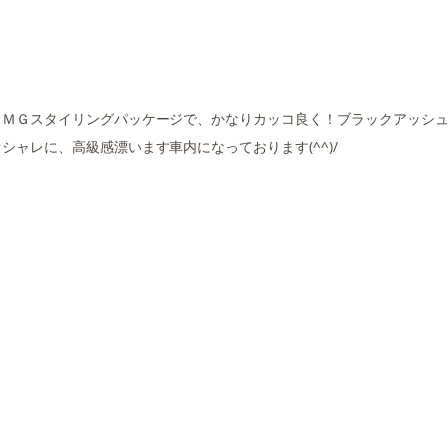
ＡＭＧスタイリングパッケージで、かなりカッコ良く！ブラックアッシ
ャレに、高級感漂います車内になっております(^^)/