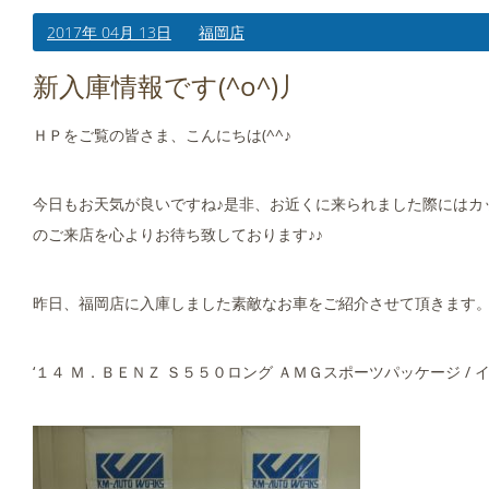
2017年 04月 13日
福岡店
新入庫情報です(^o^)丿
ＨＰをご覧の皆さま、こんにちは(^^♪
今日もお天気が良いですね♪是非、お近くに来られました際にはカッ
のご来店を心よりお待ち致しております♪♪
昨日、福岡店に入庫しました素敵なお車をご紹介させて頂きます
‘１４ Ｍ．ＢＥＮＺ Ｓ５５０ロング ＡＭＧスポーツパッケージ /