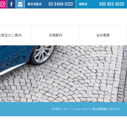
03-5494-5222
092-833-8330
東京用賀店
福岡店
取査定のご案内
店舗案内
会社概要
HOME
オフィシャルブログ
新入庫情報です(^o^)丿