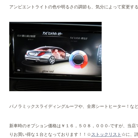
アンビエントライトの色や明るさの調節も、気分によって変更すること
パノラミックスライディングルーフや、全席シートヒーター！な
新車時のオプション価格は￥１６，５０８，０００-ですが、当店
りお買い得な１台となっております！！☆
ストックリスト
☆に、詳