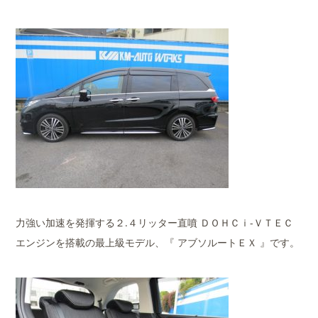
力強い加速を発揮する２.４リッター直噴 ＤＯＨＣｉ-ＶＴＥＣ
エンジンを搭載の最上級モデル、『 アブソルートＥＸ 』です。