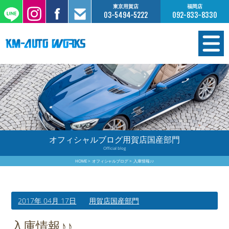
東京用賀店
福岡店
03-5494-5222
092-833-8330
在庫情報
オーダー販売
工場サービス
オフィシャルブログ用賀店国産部門
Official blog
保証について
HOME
オフィシャルブログ
入庫情報♪♪
お支払いについて
2017年 04月 17日
用賀店国産部門
買取査定のご案内
入庫情報♪♪