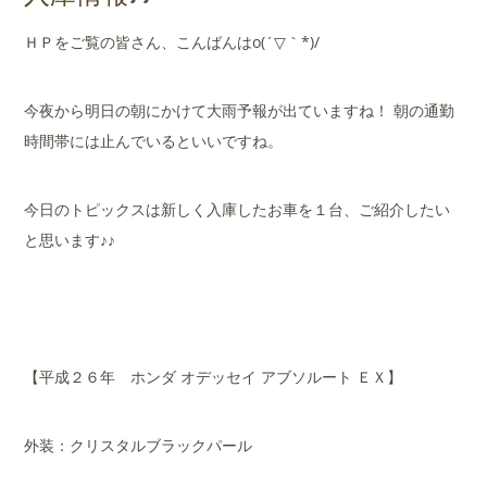
店舗案内
ＨＰをご覧の皆さん、こんばんはo(´▽｀*)/
会社概要
今夜から明日の朝にかけて大雨予報が出ていますね！ 朝の通勤
時間帯には止んでいるといいですね。
今日のトピックスは新しく入庫したお車を１台、ご紹介したい
と思います♪♪
【平成２６年 ホンダ オデッセイ アブソルート ＥＸ】
外装：クリスタルブラックパール