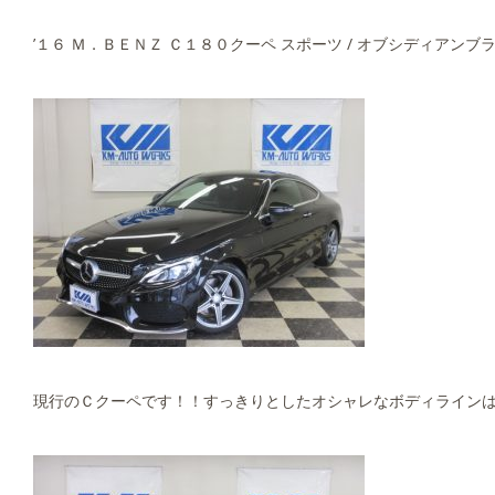
’１６ Ｍ．ＢＥＮＺ Ｃ１８０クーペ スポーツ / オブシディアンブ
現行のＣクーペです！！すっきりとしたオシャレなボディラインは