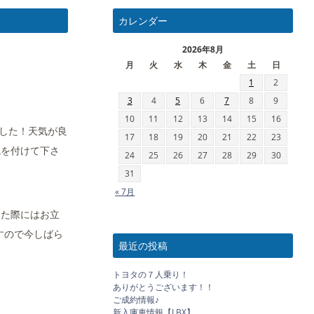
カレンダー
2026年8月
月
火
水
木
金
土
日
1
2
3
4
5
6
7
8
9
10
11
12
13
14
15
16
した！天気が良
17
18
19
20
21
22
23
気を付けて下さ
24
25
26
27
28
29
30
31
« 7月
した際にはお立
すので今しばら
最近の投稿
トヨタの７人乗り！
ありがとうございます！！
ご成約情報♪
新入庫車情報【LBX】