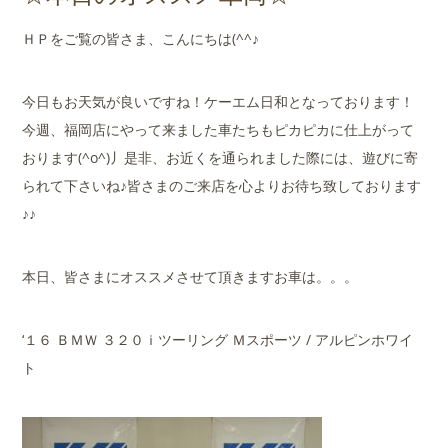
店舗案内
ＨＰをご覧の皆さま、こんにちは(^^♪
会社概要
今日もお天気が良いですね！ケーエム日和となっております！
今週、福岡店にやって来ました車たちもピカピカに仕上がって
おります(^o^)丿是非、お近くを通られました際には、遊びに寄
られて下さいね♪皆さまのご来店を心よりお待ち致しております
♪♪
本日、皆さまにオススメさせて頂きますお車は。。。
‘１６ ＢＭＷ ３２０ｉツーリング Ｍスポーツ / アルピンホワイ
ト