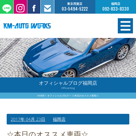
東京用賀店
福岡店
03-5494-5222
092-833-8330
在庫情報
オーダー販売
工場サービス
オフィシャルブログ福岡店
Official blog
保証について
HOME
オフィシャルブログ
☆本日のオススメ車両☆
お支払いについて
2017年 04月 23日
福岡店
買取査定のご案内
☆本日のオススメ車両☆