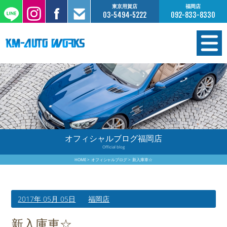
東京用賀店
福岡店
03-5494-5222
092-833-8330
在庫情報
オーダー販売
工場サービス
オフィシャルブログ福岡店
Official blog
保証について
HOME
オフィシャルブログ
新入庫車☆
お支払いについて
2017年 05月 05日
福岡店
買取査定のご案内
新入庫車☆