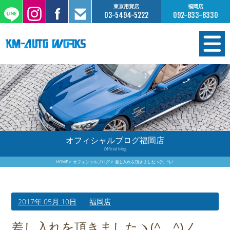
東京用賀店
福岡店
03-5494-5222
092-833-8330
在庫情報
オーダー販売
工場サービス
オフィシャルブログ福岡店
Official blog
保証について
HOME
オフィシャルブログ
差し入れを頂きましたヽ(^。^)ノ
お支払いについて
2017年 05月 10日
福岡店
買取査定のご案内
差し入れを頂きましたヽ(^。^)ノ