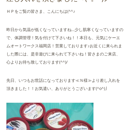
店舗案内
ＨＰをご覧の皆さま、こんにちは(^^♪
会社概要
昨日から気温が低くなっていますね…少し肌寒くなっていますの
で、体調管理！気を付けて下さいね！！本日も、元気にケーエ
ムオートワークス福岡店！営業しております♪お近くに来られま
した際には、是非遊びに来られて下さいね！皆さまのご来店、
心よりお待ち致しております(^^)/
先日、いつもお世話になっております≪Ｎ様≫より差し入れを
頂きました！！お気遣い、ありがとうございます(^o^)丿