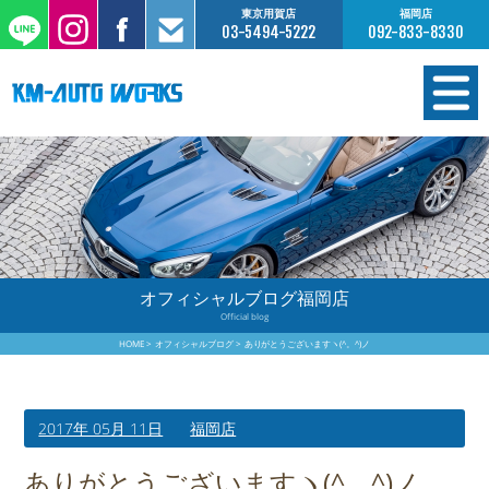
東京用賀店
福岡店
03-5494-5222
092-833-8330
在庫情報
オーダー販売
工場サービス
オフィシャルブログ福岡店
Official blog
保証について
HOME
オフィシャルブログ
ありがとうございますヽ(^。^)ノ
お支払いについて
2017年 05月 11日
福岡店
買取査定のご案内
ありがとうございますヽ(^。^)ノ