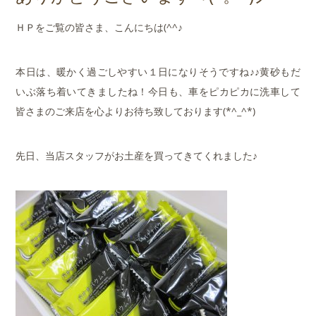
店舗案内
ＨＰをご覧の皆さま、こんにちは(^^♪
会社概要
本日は、暖かく過ごしやすい１日になりそうですね♪♪黄砂もだ
いぶ落ち着いてきましたね！今日も、車をピカピカに洗車して
皆さまのご来店を心よりお待ち致しております(*^_^*)
先日、当店スタッフがお土産を買ってきてくれました♪