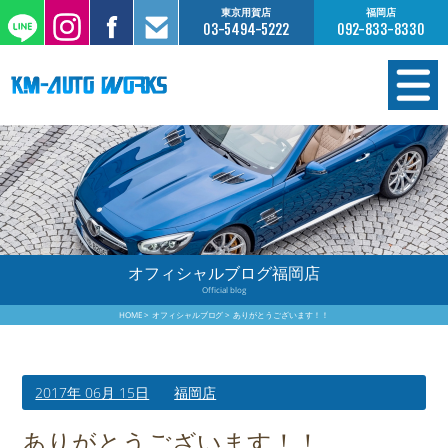
東京用賀店
福岡店
03-5494-5222
092-833-8330
在庫情報
オーダー販売
工場サービス
オフィシャルブログ福岡店
Official blog
保証について
HOME
オフィシャルブログ
ありがとうございます！！
お支払いについて
2017年 06月 15日
福岡店
買取査定のご案内
ありがとうございます！！