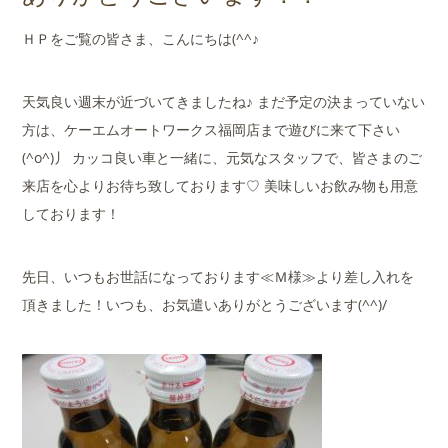
店舗案内
ＨＰをご覧の皆さま、こんにちは(^^♪
会社概要
天気良い週末が近づいてきましたね♪ まだ予定の決まっていない
方は、ケーエムオートワークス福岡店まで遊びに来て下さい
(^o^)丿 カッコ良い車と一緒に、元気なスタッフで、皆さまのご
来店を心よりお待ち致しております♡ 美味しいお飲み物も用意
しております！
先日、いつもお世話になっております≪Ｍ様≫より差し入れを
頂きました！いつも、お気遣いありがとうございます(^^)/