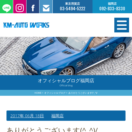
東京用賀店
福岡店
03-5494-5222
092-833-8330
在庫情報
オーダー販売
工場サービス
オフィシャルブログ福岡店
Official blog
保証について
HOME
オフィシャルブログ
ありがとうございます(^_^)/
お支払いについて
2017年 06月 18日
福岡店
買取査定のご案内
ありがとうございます(^_^)/