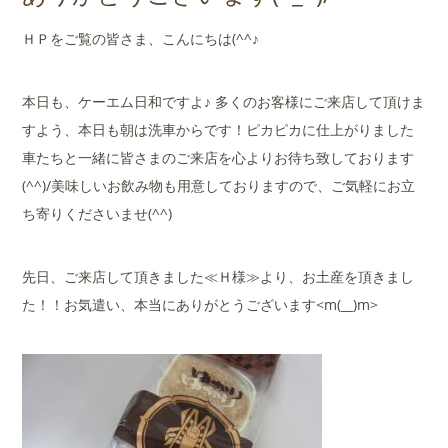
店舗案内
ＨＰをご覧の皆さま、こんにちは(^^♪
会社概要
本日も、ケーエム日和ですよ♪ 多くのお客様にご来店して頂けま
すよう、本日も朝は洗車からです！ピカピカに仕上がりました
車たちと一緒に皆さまのご来店を心よりお待ち致しております
(^^)/美味しいお飲み物も用意しておりますので、ご気軽にお立
ち寄りくださいませ(^^)
先日、ご来店して頂きました≪Ｈ様≫より、お土産を頂きまし
た！！お気遣い、本当にありがとうございます<m(__)m>